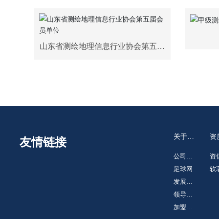
山东省测绘地理信息行业协会第五届
会员单位
关于我
资
友情链接
们
誉
公司简
资
介
足球网
荣
软
发展历
专
程
领导致
辞
加盟合