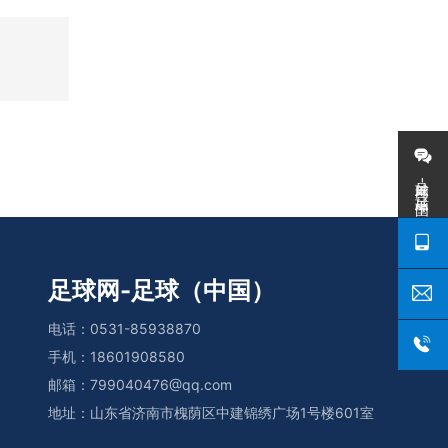
足球网-足球（中国）
足球网-足球（中国）
电话：
0531-85938870
手机：
18601908580
邮箱：
799040476@qq.com
地址：山东省济南市槐荫区中建锦绣广场1号楼601室