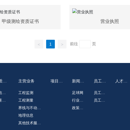
甲级测绘资质证书
营业执照
前往
页
1
<
>
质荣
主营业务
项目案
新闻动
员工天
人才招
例
态
地
聘
信及
工程监测
足球网
员工心
誉
著及
工程测量
行业资
语
员工风
利
界线与不动产
讯
政策法
采
测绘
地理信息
规
其他技术服务