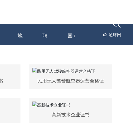
闻动
员工天
人才招
足球网-足球（中
足球网
地
聘
国）
书
民用无人驾驶航空器运营合格证
高新技术企业证书