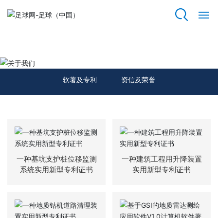
足球网
网
站
关于我们
足
球
软著及专利
资信及荣誉
网
关
于
我
们
一种基坑支护桩位移监测
一种建筑工程用升降装置
资
系统实用新型专利证书
实用新型专利证书
质
荣
誉