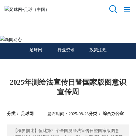
足球网
网
站
新闻动态
足
球
足球网
行业资讯
政策法规
网
关
于
2025年测绘法宣传日暨国家版图意识
我
们
宣传周
资
质
分类： 足球网
分类： 综合办公室
发布时间：2025-08-26
荣
誉
【概要描述】值此第22个全国测绘法宣传日暨国家版图意