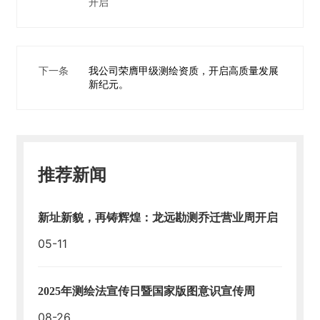
开启
人
才
招
下一条
我公司荣膺甲级测绘资质，开启高质量发展
聘
新纪元。
足
球
网-
足
推荐新闻
球
（中
国）
新址新貌，再铸辉煌：龙远勘测乔迁营业周开启
05-11
2025年测绘法宣传日暨国家版图意识宣传周
08-26