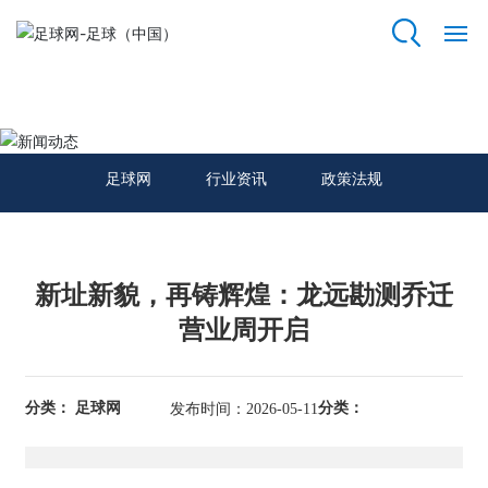
足球网
网
站
新闻动态
足
球
足球网
行业资讯
政策法规
网
关
于
新址新貌，再铸辉煌：龙远勘测乔迁
我
们
营业周开启
资
质
分类： 足球网
分类：
发布时间：2026-05-11
荣
誉