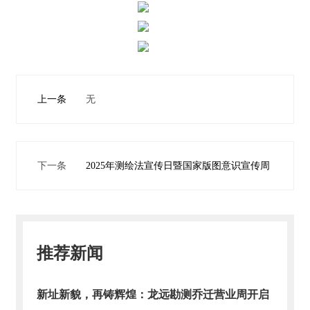
主
营
业
务
项
上一条
无
目
案
例
下一条
2025年测绘法宣传日暨国家版图意识宣传周
新
闻
动
态
推荐新闻
员
工
天
新址新貌，再铸辉煌：龙远勘测乔迁营业周开启
地