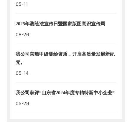
05-11
人
才
2025年测绘法宣传日暨国家版图意识宣传周
招
聘
08-26
足
我公司荣膺甲级测绘资质，开启高质量发展新纪
球
网-
元。
足
05-14
球
（中
国）
我公司获评“山东省2024年度专精特新中小企业”
05-29