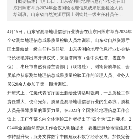
【概要描述】4月15日，山东省测绘地理信息行业协会在山
主
东日照市举办2024年全省测绘地理信息成果质量检验人员
营
培训班。山东省自然资源厅国土测绘处一级主任科员任
业
艇、山东省测绘地理信息行业协会秘书长杨艳萍出席开班
务
仪式，来自济南市（含中央驻济、省直单位）、枣庄市自
4月15日，山东省测绘地理信息行业协会在山东日照市举办2024年
然资源主管部门（联络处）、测绘资质单位、会员单位从
全省测绘地理信息成果质量检验人员培训班。山东省自然资源厅
事测绘地理信息成果质量检验工作的管理人员、业务人员6
项
20余人参加了第一期培训班。 开班式上，任艇代表省厅国
国土测绘处一级主任科员任艇、山东省测绘地理信息行业协会秘
目
土测绘处讲话时强调，一是质检工作责任重大、使命光
案
书长杨艳萍出席开班仪式，来自济南市（含中央驻济、省直单
荣。质量是测绘地理信息行业的生命线，质检人员是保障
例
位）、枣庄市自然资源主管部门（联络处）、测绘资质单位、会
质量的重要力量。在2023年全国测绘地理信息工作会议
上，王广华部长向全体测绘工作者提出了“四个为”工作要
员单位从事测绘地理信息成果质量检验工作的管理人员、业务人
新
求。2024年全国自然资源工作会议又明确提出，要推进测
员620余人参加了第一期培训班。
闻
绘地理信息工作转型升级，服务支撑数字中国建设和数字
开班式上，任艇代表省厅国土测绘处讲话时强调，一是质检工作
经济发展。加快完善时空信息新型基础设施，深度挖掘测
动
绘地理信息数据价值，补齐基础数据管理制度政策供给短
态
责任重大、使命光荣。质量是测绘地理信息行业的生命线，质检
板，加强地理信息安全监管。这些都是新时代、新征程对
人员是保障质量的重要力量。在2023年全国测绘地理信息工作会
测绘地理信息事业高质量发展提出的新目标、新要求，实
员
议上，王广华部长向全体测绘工作者提出了“四个为”工作要求。2
现这些目标永远绕不开质量这条生命线。 二是质检工作依
工
然存在问题，亟待解决。近年来，各单位质量意识明显提
024年全国自然资源工作会议又明确提出，要推进测绘地理信息工
天
高，各级质量监管力度显著加强。但是，产品、成果和服
作转型升级，服务支撑数字中国建设和数字经济发展。加快完善
地
务质量与经济社会发展和自然资源管理工作的要求还存在