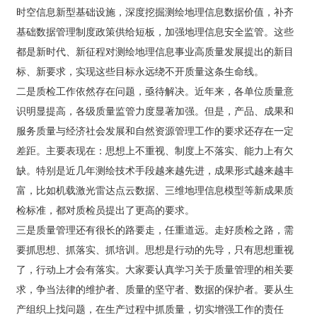
时空信息新型基础设施，深度挖掘测绘地理信息数据价值，补齐
一定差距。主要表现在：思想上不重视、制度上不落实、
能力上有欠缺。特别是近几年测绘技术手段越来越先进，
基础数据管理制度政策供给短板，加强地理信息安全监管。这些
人
成果形式越来越丰富，比如机载激光雷达点云数据、三维
才
都是新时代、新征程对测绘地理信息事业高质量发展提出的新目
地理信息模型等新成果质检标准，都对质检员提出了更高
招
标、新要求，实现这些目标永远绕不开质量这条生命线。
的要求。 三是质量管理还有很长的路要走，任重道远。走
聘
好质检之路，需要抓思想、抓落实、抓培训。思想是行动
二是质检工作依然存在问题，亟待解决。近年来，各单位质量意
的先导，只有思想重视了，行动上才会有落实。大家要认
识明显提高，各级质量监管力度显著加强。但是，产品、成果和
足
真学习关于质量管理的相关要求，争当法律的维护者、质
服务质量与经济社会发展和自然资源管理工作的要求还存在一定
球
量的坚守者、数据的保护者。要从生产组织上找问题，在
生产过程中抓质量，切实增强工作的责任感。同时，还要
网-
差距。主要表现在：思想上不重视、制度上不落实、能力上有欠
抓好培训。一方面抓好质检人员的培训，及时掌握最新行
足
缺。特别是近几年测绘技术手段越来越先进，成果形式越来越丰
业动态；另一方面要抓好生产人员培训。质量不是检查出
球
富，比如机载激光雷达点云数据、三维地理信息模型等新成果质
来的，而是生产出来的，必须牢固树立质量意识，时刻紧
（中
绷质量这根弦。 此次培训，省厅国土测绘处、省测绘地理
国）
检标准，都对质检员提出了更高的要求。
信息行业协会给予高度重视，邀请业内专家授课，全面讲
三是质量管理还有很长的路要走，任重道远。走好质检之路，需
解质检、新技术规范标准、技术要求等，培训内容丰富，
要抓思想、抓落实、抓培训。思想是行动的先导，只有思想重视
针对性、实用性强，旨在进一步加强测绘地理信息成果质
量监督检查，强化全员业务质量意识，树立从业责任意
了，行动上才会有落实。大家要认真学习关于质量管理的相关要
识，扛起质检工作重任，守好测绘成果质量的生命线。要
求，争当法律的维护者、质量的坚守者、数据的保护者。要从生
进一步明确目标责任，把“两级检查一级验收”制度落实到
产组织上找问题，在生产过程中抓质量，切实增强工作的责任
位，打造精品工程，靠质量求生存、谋发展。希望质检工