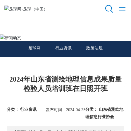
足球网
网
站
新闻动态
足
球
足球网
行业资讯
政策法规
网
关
于
2024年山东省测绘地理信息成果质量
我
们
检验人员培训班在日照开班
资
质
分类： 行业资讯
分类： 山东省测绘地
发布时间：2024-04-25
荣
理信息行业协会
誉