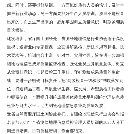
作者勇担职责使命，全面提升测绘成果整体质量水平和测
感。同时，还要抓好培训。一方面抓好质检人员的培训，及时掌
绘地理信息质检业务能力水平，助力测绘地理信息事业高
握最新行业动态；另一方面要抓好生产人员培训。质量不是检查
质量发展。 受省自然资源厅国土测绘处委托，省测绘地理
出来的，而是生产出来的，必须牢固树立质量意识，时刻紧绷质
信息行业协会对报名参加2024年全省测绘地理信息质检管
理人员培训的3028人分五期进行培训。目前质检培训工作
量这根弦。
全部结束。
此次培训，省厅国土测绘处、省测绘地理信息行业协会给予高度
重视，邀请业内专家授课，全面讲解质检、新技术规范标准、技
术要求等，培训内容丰富，针对性、实用性强，旨在进一步加强
测绘地理信息成果质量监督检查，强化全员业务质量意识，树立
从业责任意识，扛起质检工作重任，守好测绘成果质量的生命
线。要进一步明确目标责任，把“两级检查一级验收”制度落实到
位，打造精品工程，靠质量求生存、谋发展。希望质检工作者勇
担职责使命，全面提升测绘成果整体质量水平和测绘地理信息质
检业务能力水平，助力测绘地理信息事业高质量发展。
受省自然资源厅国土测绘处委托，省测绘地理信息行业协会对报
名参加2024年全省测绘地理信息质检管理人员培训的3028人分五
期进行培训。目前质检培训工作全部结束。